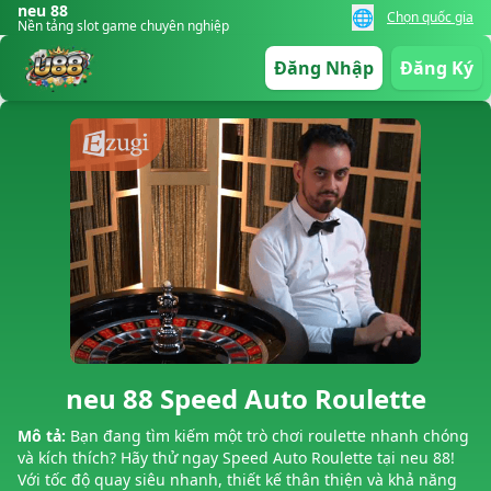
neu 88
🌐
Chọn quốc gia
Nền tảng slot game chuyên nghiệp
Đăng Nhập
Đăng Ký
neu 88 Speed Auto Roulette
Mô tả:
Bạn đang tìm kiếm một trò chơi roulette nhanh chóng
và kích thích? Hãy thử ngay Speed Auto Roulette tại neu 88!
Với tốc độ quay siêu nhanh, thiết kế thân thiện và khả năng